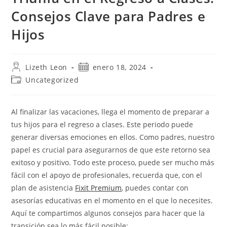
Consejos Clave para Padres e
Hijos
Autor
Publicación
Lizeth Leon
enero 18, 2024
de
de
Categoría
Uncategorized
la
la
de
entrada:
entrada:
la
entrada:
Al finalizar las vacaciones, llega el momento de preparar a
tus hijos para el regreso a clases. Este periodo puede
generar diversas emociones en ellos. Como padres, nuestro
papel es crucial para asegurarnos de que este retorno sea
exitoso y positivo. Todo este proceso, puede ser mucho más
fácil con el apoyo de profesionales, recuerda que, con el
plan de asistencia
Fixit Premium
, puedes contar con
asesorías educativas en el momento en el que lo necesites.
Aquí te compartimos algunos consejos para hacer que la
transición sea lo más fácil posible: