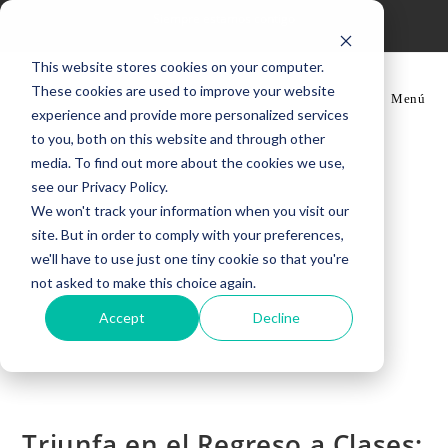
Ir
Siempre estamos contigo
al
contenido
This website stores cookies on your computer.
These cookies are used to improve your website
Menú
experience and provide more personalized services
to you, both on this website and through other
media. To find out more about the cookies we use,
see our Privacy Policy.
We won't track your information when you visit our
site. But in order to comply with your preferences,
we'll have to use just one tiny cookie so that you're
not asked to make this choice again.
Accept
Decline
Triunfa en el Regreso a Clases: