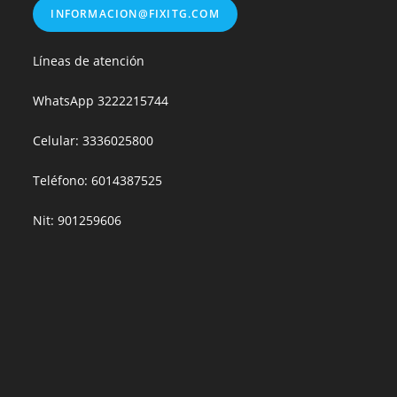
INFORMACION@FIXITG.COM
Líneas de atención
WhatsApp
3222215744
Celular: 3336025800
Teléfono: 6014387525
Nit: 901259606