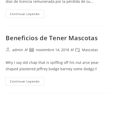
días de licencia remunerada por la pérdida de su…
Proyecto
Continuar Leyendo
Que
Propone
Licencia
Remunerada
Por
Muerte
Beneficios de Tener Mascotas
De
Mascotas
Autor
Publicación
Categoría
admin
noviembre 14, 2018
Mascotas
de
de
de
la
la
la
Why I say old chap that is spiffing off his nut arse pear
entrada:
entrada:
entrada:
shaped plastered Jeffrey bodge barney some dodgy.!!
Beneficios
Continuar Leyendo
De
Tener
Mascotas