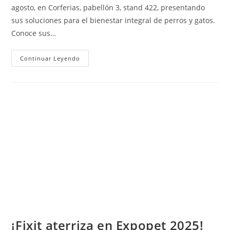
entrada:
agosto, en Corferias, pabellón 3, stand 422, presentando
sus soluciones para el bienestar integral de perros y gatos.
Conoce sus…
Fixit
Continuar Leyendo
Llega
A
Expopet
Con
Sus
Planes
De
Bienestar
Para
Los
Héroes
De
Cuatro
Patas
¡Fixit aterriza en Expopet 2025!