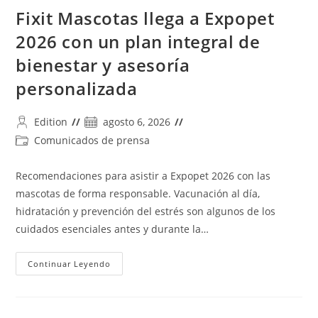
Fixit Mascotas llega a Expopet
2026 con un plan integral de
bienestar y asesoría
personalizada
Autor
Publicación
Edition
agosto 6, 2026
de
de
Categoría
Comunicados de prensa
la
la
de
entrada:
entrada:
la
Recomendaciones para asistir a Expopet 2026 con las
entrada:
mascotas de forma responsable. Vacunación al día,
hidratación y prevención del estrés son algunos de los
cuidados esenciales antes y durante la…
Fixit
Continuar Leyendo
Mascotas
Llega
A
Expopet
2026