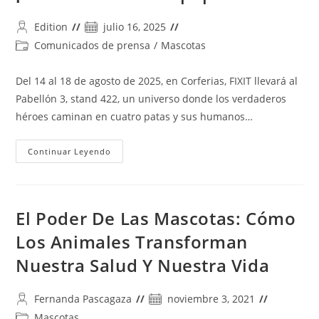
Autor
Publicación
Edition
julio 16, 2025
de
de
Categoría
Comunicados de prensa
/
Mascotas
la
la
de
entrada:
entrada:
la
Del 14 al 18 de agosto de 2025, en Corferias, FIXIT llevará al
entrada:
Pabellón 3, stand 422, un universo donde los verdaderos
héroes caminan en cuatro patas y sus humanos…
¡Fixit
Continuar Leyendo
Aterriza
En
Expopet
2025!
El Poder De Las Mascotas: Cómo
Los Animales Transforman
Nuestra Salud Y Nuestra Vida
Autor
Publicación
Fernanda Pascagaza
noviembre 3, 2021
de
de
Categoría
Mascotas