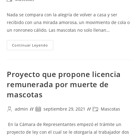
la
la
de
entrada:
entrada:
la
Nada se compara con la alegría de volver a casa y ser
entrada:
recibido con una mirada amorosa, un movimiento de cola o
un ronroneo cálido. Las mascotas no solo llenan…
El
Continuar Leyendo
Poder
De
Las
Mascotas:
Cómo
Los
Proyecto que propone licencia
Animales
Transforman
remunerada por muerte de
Nuestra
Salud
mascotas
Y
Nuestra
Vida
Autor
Publicación
Categoría
admin
septiembre 29, 2021
Mascotas
de
de
de
la
la
la
En la Cámara de Representantes empezó el trámite un
entrada:
entrada:
entrada:
proyecto de ley con el cual se le otorgaría al trabajador dos