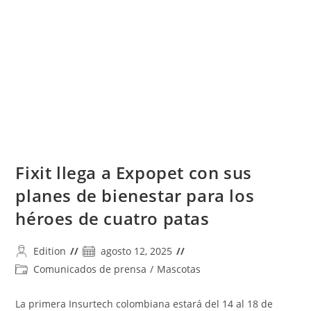
Con
Un
Plan
Integral
De
Bienestar
Y
Asesoría
Personalizada
Fixit llega a Expopet con sus
planes de bienestar para los
héroes de cuatro patas
Autor
Publicación
Edition
agosto 12, 2025
de
de
Categoría
Comunicados de prensa
/
Mascotas
la
la
de
entrada:
entrada:
la
La primera Insurtech colombiana estará del 14 al 18 de