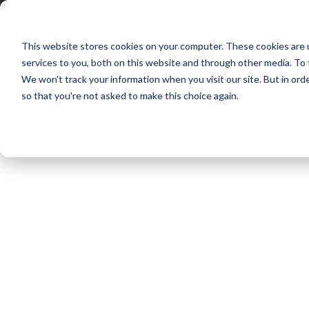
Ir
Trabaja con nosotros
Aliados
Siempre estamos contigo
al
contenido
This website stores cookies on your computer. These cookies are 
services to you, both on this website and through other media. To 
We won't track your information when you visit our site. But in orde
so that you're not asked to make this choice again.