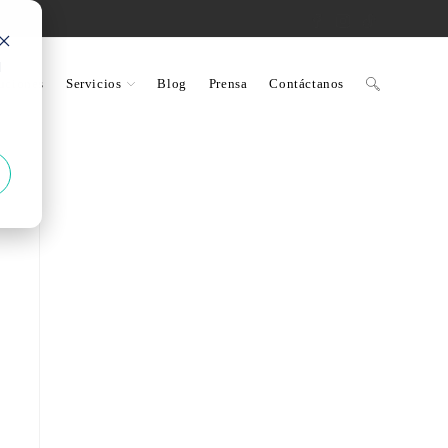
d
uciones
Servicios
Blog
Prensa
Contáctanos
Alternar
búsqueda
de
la