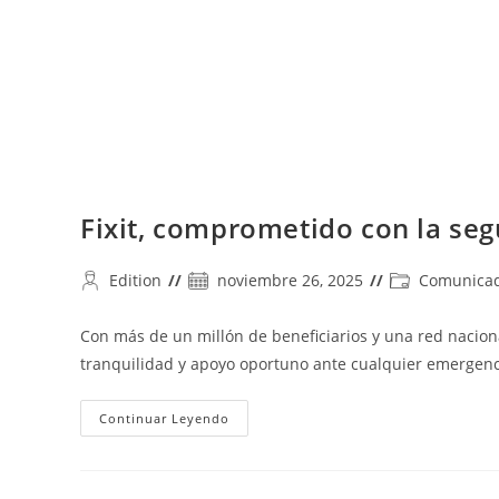
Fixit, comprometido con la seg
Autor
Publicación
Categoría
Edition
noviembre 26, 2025
Comunicad
de
de
de
la
la
la
Con más de un millón de beneficiarios y una red naciona
entrada:
entrada:
entrada:
tranquilidad y apoyo oportuno ante cualquier emergenc
Fixit,
Continuar Leyendo
Comprometido
Con
La
Seguridad
Vial