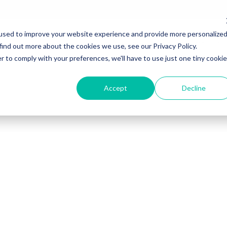
used to improve your website experience and provide more personalize
Inicio
Nosotros
Para tu empresa
Sol
find out more about the cookies we use, see our Privacy Policy.
r to comply with your preferences, we'll have to use just one tiny cookie
Accept
Decline