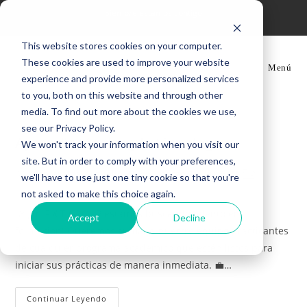
Ir
Siempre estamos contigo
al
contenido
This website stores cookies on your computer.
These cookies are used to improve your website
Menú
experience and provide more personalized services
to you, both on this website and through other
media. To find out more about the cookies we use,
see our Privacy Policy.
Aprendiz técnico y/o técnologo
We won't track your information when you visit our
site. But in order to comply with your preferences,
Autor
Publicación
Categoría
Esmeralda Arguello
marzo 19, 2026
we'll have to use just one tiny cookie so that you're
de
de
de
not asked to make this choice again.
la
la
la
🚀 ¡En FIXIT GROUP estamos buscando talento en
entrada:
entrada:
entrada:
Accept
Decline
formación! Queremos sumar a nuestro equipo practicantes
de cualquier programa académico que estén listos para
iniciar sus prácticas de manera inmediata. 💼…
Aprendiz
Continuar Leyendo