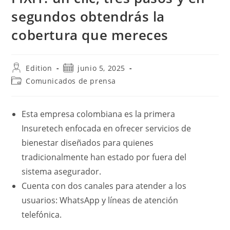
segundos obtendrás la
cobertura que mereces
Autor
Publicación
Edition
junio 5, 2025
de
de
Categoría
Comunicados de prensa
la
la
de
entrada:
entrada:
la
entrada:
Esta empresa colombiana es la primera
Insuretech enfocada en ofrecer servicios de
bienestar diseñados para quienes
tradicionalmente han estado por fuera del
sistema asegurador.
Cuenta con dos canales para atender a los
usuarios: WhatsApp y líneas de atención
telefónica.