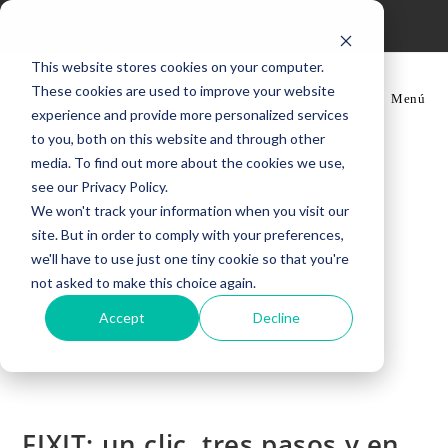
Ir
Siempre estamos contigo
al
contenido
This website stores cookies on your computer.
These cookies are used to improve your website
Menú
experience and provide more personalized services
to you, both on this website and through other
media. To find out more about the cookies we use,
see our Privacy Policy.
We won't track your information when you visit our
site. But in order to comply with your preferences,
we'll have to use just one tiny cookie so that you're
not asked to make this choice again.
Accept
Decline
FIXIT: un clic, tres pasos y en