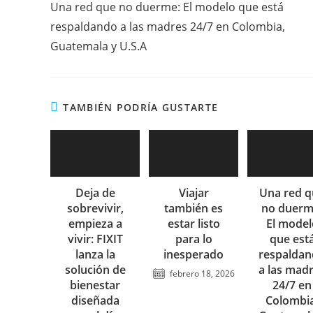
Una red que no duerme: El modelo que está
artículos
respaldando a las madres 24/7 en Colombia,
Guatemala y U.S.A
TAMBIÉN PODRÍA GUSTARTE
Deja de
Viajar
Una red q
sobrevivir,
también es
no duerm
empieza a
estar listo
El model
vivir: FIXIT
para lo
que est
lanza la
inesperado
respalda
solución de
a las mad
febrero 18, 2026
bienestar
24/7 en
diseñada
Colombia