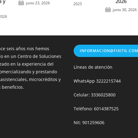
a y
2026
junio 23, 2026
2025
junio 30, 2026
2026
ce seis años nos hemos
INFORMACION@FIXITG.CO
do en un Centro de Soluciones
zado en la experiencia del
Líneas de atención
 comercializando y prestando
 asistenciales, microcréditos y
WhatsApp
3222215744
 beneficios.
Celular: 3336025800
Teléfono: 6014387525
Nit: 901259606