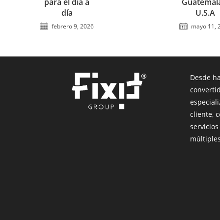
para el día a
Guatemal
día
U.S.A
febrero 9, 2026
mayo 11, 
Desde ha
converti
especiali
cliente,
servicios
múltiples