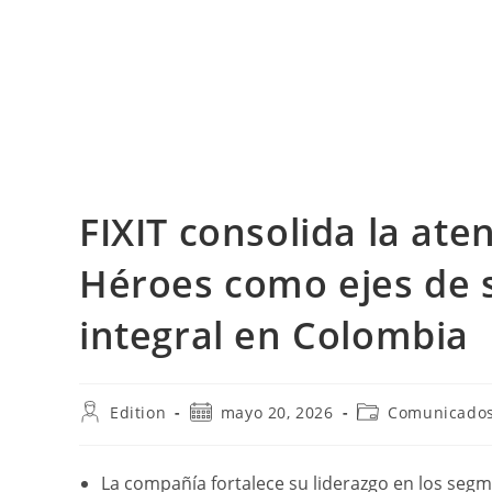
FIXIT consolida la ate
Héroes como ejes de s
integral en Colombia
Autor
Publicación
Categoría
Edition
mayo 20, 2026
Comunicados
de
de
de
la
la
la
entrada:
entrada:
entrada:
La compañía fortalece su liderazgo en los seg