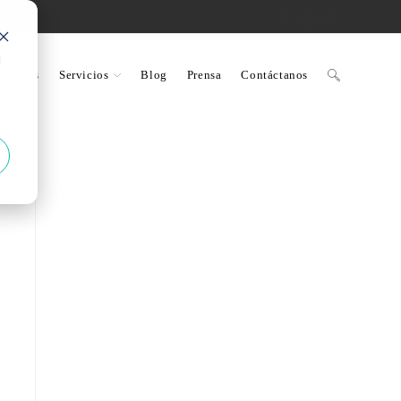
d
uciones
Servicios
Blog
Prensa
Contáctanos
Alternar
búsqueda
de
la