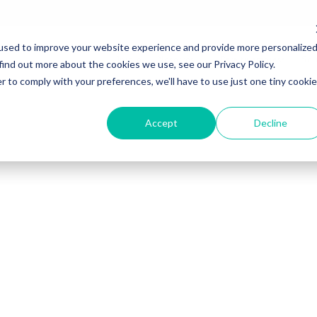
used to improve your website experience and provide more personalize
Inicio
Nosotros
Para tu empresa
Sol
find out more about the cookies we use, see our Privacy Policy.
r to comply with your preferences, we'll have to use just one tiny cookie
Accept
Decline