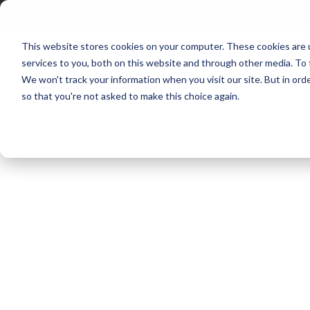
Ir
Trabaja con nosotros
Aliados
Siempre estamos contigo
al
contenido
This website stores cookies on your computer. These cookies are 
services to you, both on this website and through other media. To 
We won't track your information when you visit our site. But in orde
so that you're not asked to make this choice again.