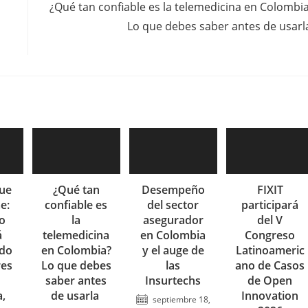
¿Qué tan confiable es la telemedicina en Colombi
Lo que debes saber antes de usar
ue
¿Qué tan
Desempeño
FIXIT
e:
confiable es
del sector
participará
o
la
asegurador
del V
á
telemedicina
en Colombia
Congreso
ndo
en Colombia?
y el auge de
Latinoameric
res
Lo que debes
las
ano de Casos
saber antes
Insurtechs
de Open
,
de usarla
Innovation
septiembre 18,