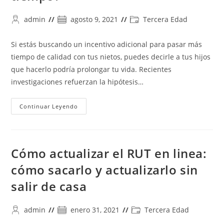
Autor
Publicación
Categoría
admin
agosto 9, 2021
Tercera Edad
de
de
de
la
la
la
Si estás buscando un incentivo adicional para pasar más
entrada:
entrada:
entrada:
tiempo de calidad con tus nietos, puedes decirle a tus hijos
que hacerlo podría prolongar tu vida. Recientes
investigaciones refuerzan la hipótesis…
¿Sabías
Continuar Leyendo
Que
Los
Abuelos
Que
Cuidan
A
Cómo actualizar el RUT en linea:
Sus
Nietos
cómo sacarlo y actualizarlo sin
Viven
Más
salir de casa
Tiempo?
Autor
Publicación
Categoría
admin
enero 31, 2021
Tercera Edad
de
de
de