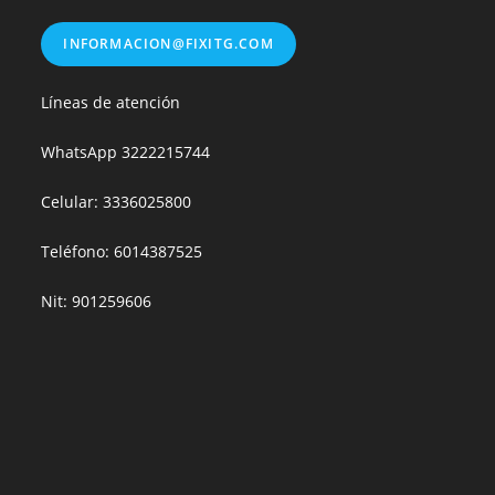
INFORMACION@FIXITG.COM
Líneas de atención
WhatsApp
3222215744
Celular: 3336025800
Teléfono: 6014387525
Nit: 901259606