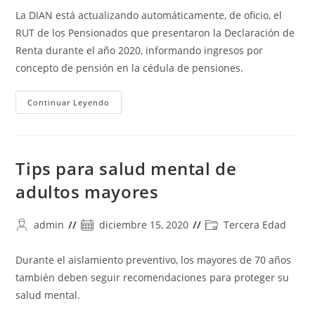
la
la
la
La DIAN está actualizando automáticamente, de oficio, el
entrada:
entrada:
entrada:
RUT de los Pensionados que presentaron la Declaración de
Renta durante el año 2020, informando ingresos por
concepto de pensión en la cédula de pensiones.
Cómo
Continuar Leyendo
Actualizar
El
RUT
En
Linea:
Cómo
Tips para salud mental de
Sacarlo
Y
adultos mayores
Actualizarlo
Sin
Salir
De
Autor
Publicación
Categoría
admin
diciembre 15, 2020
Tercera Edad
Casa
de
de
de
la
la
la
Durante el aislamiento preventivo, los mayores de 70 años
entrada:
entrada:
entrada:
también deben seguir recomendaciones para proteger su
salud mental.