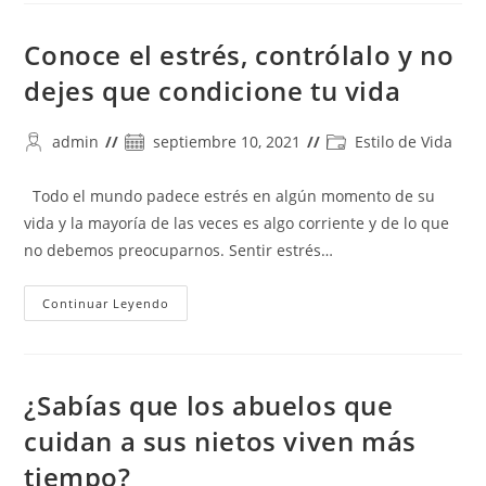
Se
Destaca
Como
Conoce el estrés, contrólalo y no
La
Única
dejes que condicione tu vida
Iniciativa
Social
Del
País
Autor
Publicación
Categoría
admin
septiembre 10, 2021
Estilo de Vida
Nominada
de
de
de
A
Los
la
la
la
Todo el mundo padece estrés en algún momento de su
Silver
entrada:
entrada:
entrada:
Eco
vida y la mayoría de las veces es algo corriente y de lo que
Festival
En
no debemos preocuparnos. Sentir estrés…
Cannes
2025
Conoce
Continuar Leyendo
El
Estrés,
Contrólalo
Y
No
Dejes
¿Sabías que los abuelos que
Que
Condicione
cuidan a sus nietos viven más
Tu
Vida
tiempo?