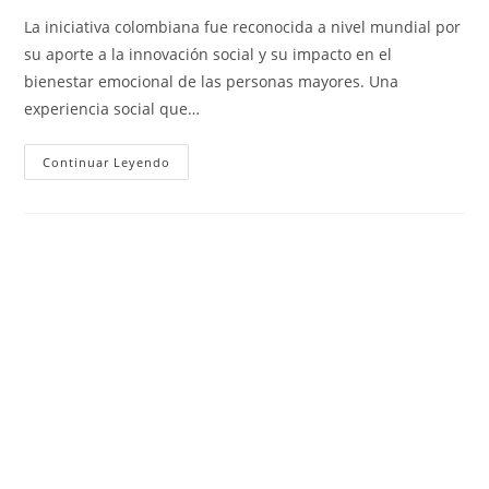
entrada:
entrada:
la
La iniciativa colombiana fue reconocida a nivel mundial por
entrada:
su aporte a la innovación social y su impacto en el
bienestar emocional de las personas mayores. Una
experiencia social que…
El
Continuar Leyendo
País
Ha
Sido
Reconocido
Este
Año
A
Nivel
Mundial,
Por
Combatir
La
Soledad
No
Deseada
Y
Promover
El
Bienestar
De
Las