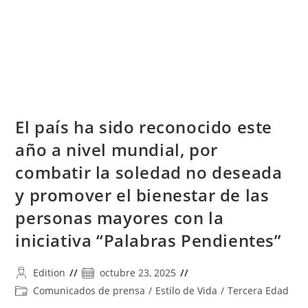
2026
El país ha sido reconocido este
año a nivel mundial, por
combatir la soledad no deseada
y promover el bienestar de las
personas mayores con la
iniciativa “Palabras Pendientes”
Autor
Publicación
Edition
octubre 23, 2025
de
de
Categoría
Comunicados de prensa
/
Estilo de Vida
/
Tercera Edad
la
la
de