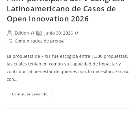
Latinoamericano de Casos de
Open Innovation 2026
Autor
Publicación
Edition
junio 30, 2026
de
de
Categoría
Comunicados de prensa
la
la
de
entrada:
entrada:
la
La propuesta de FIXIT fue escogida entre 1.300 propuestas,
entrada:
las cuales tenían en común su capacidad de impactar y
contribuir al bienestar de quienes más lo necesitan. El caso
con…
FIXIT
Continuar Leyendo
Participará
Del
V
Congreso
Latinoamericano
De
Casos
De
Open
Innovation