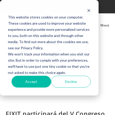
Ir
Siempre estamos contigo
al
contenido
This website stores cookies on your computer.
These cookies are used to improve your website
Menú
experience and provide more personalized services
to you, both on this website and through other
media. To find out more about the cookies we use,
see our Privacy Policy.
We won't track your information when you visit our
site. But in order to comply with your preferences,
we'll have to use just one tiny cookie so that you're
not asked to make this choice again.
Accept
Decline
FIXIT participará del V Congreso