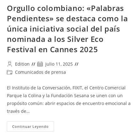
Personas
Orgullo colombiano: «Palabras
Mayores
Con
La
Pendientes» se destaca como la
Iniciativa
“Palabras
única iniciativa social del país
Pendientes”
nominada a los Silver Eco
Festival en Cannes 2025
Autor
Publicación
Edition
julio 11, 2025
de
de
Categoría
Comunicados de prensa
la
la
de
entrada:
entrada:
la
El Instituto de la Conversación, FIXIT, el Centro Comercial
entrada:
Parque la Colina y la Fundación Sesana se unen con un
propósito común: abrir espacios de encuentro emocional a
través de…
Orgullo
Continuar Leyendo
Colombiano:
«Palabras
Pendientes»