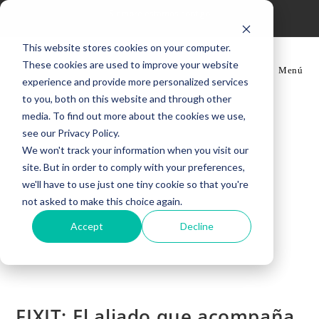
Ir
Siempre estamos contigo
al
contenido
This website stores cookies on your computer.
These cookies are used to improve your website
Menú
experience and provide more personalized services
to you, both on this website and through other
media. To find out more about the cookies we use,
see our Privacy Policy.
We won't track your information when you visit our
site. But in order to comply with your preferences,
we'll have to use just one tiny cookie so that you're
not asked to make this choice again.
Accept
Decline
FIXIT: El aliado que acompaña