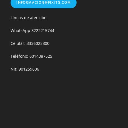
INFORMACION@FIXITG.COM
Líneas de atención
WhatsApp
3222215744
Celular: 3336025800
Teléfono: 6014387525
Nit: 901259606