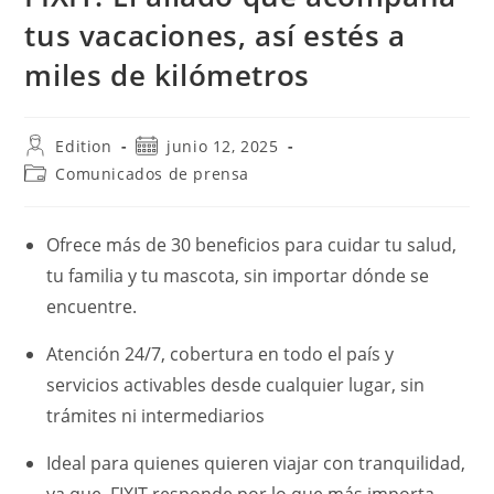
tus vacaciones, así estés a
miles de kilómetros
Autor
Publicación
Edition
junio 12, 2025
de
de
Categoría
Comunicados de prensa
la
la
de
entrada:
entrada:
la
entrada:
Ofrece más de 30 beneficios para cuidar tu salud,
tu familia y tu mascota, sin importar dónde se
encuentre.
Atención 24/7, cobertura en todo el país y
servicios activables desde cualquier lugar, sin
trámites ni intermediarios
Ideal para quienes quieren viajar con tranquilidad,