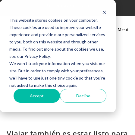
Ir
Siempre estamos contigo
al
contenido
This website stores cookies on your computer.
These cookies are used to improve your website
Menú
experience and provide more personalized services
to you, both on this website and through other
media. To find out more about the cookies we use,
see our Privacy Policy.
We won't track your information when you visit our
site. But in order to comply with your preferences,
we'll have to use just one tiny cookie so that you're
not asked to make this choice again.
Accept
Decline
Viajar también es estar listo para