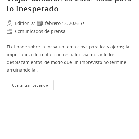
lo inesperado
Autor
Publicación
Edition
febrero 18, 2026
de
de
Categoría
Comunicados de prensa
la
la
de
entrada:
entrada:
la
Fixit pone sobre la mesa un tema clave para los viajeros; la
entrada:
importancia de contar con respaldo vial durante los
desplazamientos, de modo que un imprevisto no termine
arruinando la…
Viajar
Continuar Leyendo
También
Es
Estar
Listo
Para
Lo
Inesperado