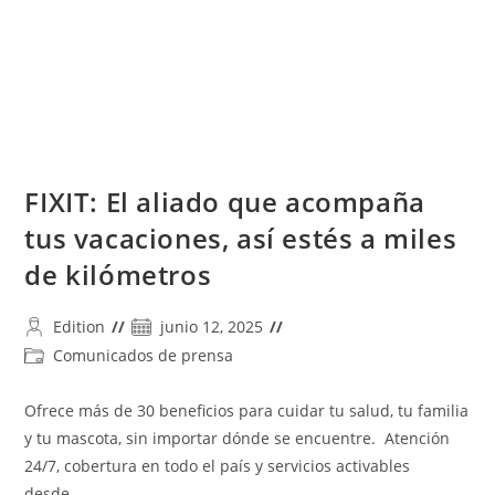
DE
APOYO
INMEDIATO
FIXIT: El aliado que acompaña
tus vacaciones, así estés a miles
de kilómetros
Autor
Publicación
Edition
junio 12, 2025
de
de
Categoría
Comunicados de prensa
la
la
de
entrada:
entrada:
la
Ofrece más de 30 beneficios para cuidar tu salud, tu familia
entrada:
y tu mascota, sin importar dónde se encuentre. Atención
24/7, cobertura en todo el país y servicios activables
desde…