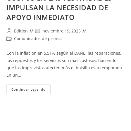
IMPULSAN LA NECESIDAD DE
APOYO INMEDIATO
Autor
Publicación
Edition
noviembre 19, 2025
de
de
Categoría
Comunicados de prensa
la
la
de
entrada:
entrada:
la
Con la inflación en 5,51% según el DANE; las reparaciones,
entrada:
los repuestos y los servicios son más costosos, haciendo
que los imprevistos afecten más el bolsillo esta temporada.
En un…
MÁS
Continuar Leyendo
IMPREVISTOS
Y
MAYORES
COSTOS
EN
LAS
FESTIVIDADES
IMPULSAN
LA
NECESIDAD