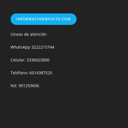
INFORMACION@FIXITG.COM
Líneas de atención
WhatsApp
3222215744
Celular: 3336025800
Teléfono: 6014387525
Nit: 901259606