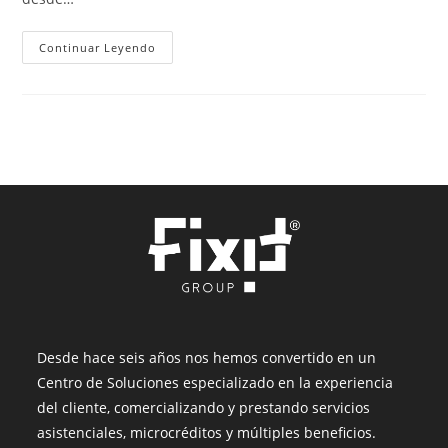
FIXIT:
Continuar Leyendo
El
Aliado
Que
Acompaña
Tus
Vacaciones,
Así
Estés
A
Miles
De
Kilómetros
Desde hace seis años nos hemos convertido en un
Centro de Soluciones especializado en la experiencia
del cliente, comercializando y prestando servicios
asistenciales, microcréditos y múltiples beneficios.