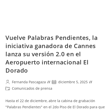
Vuelve Palabras Pendientes, la
iniciativa ganadora de Cannes
lanza su versión 2.0 en el
Aeropuerto internacional El
Dorado
Autor
Publicación
Fernanda Pascagaza
diciembre 5, 2025
de
de
Categoría
Comunicados de prensa
la
la
de
entrada:
entrada:
la
Hasta el 22 de diciembre, abre la cabina de grabación
entrada:
"Palabras Pendientes" en el 2do Piso de El Dorado para que