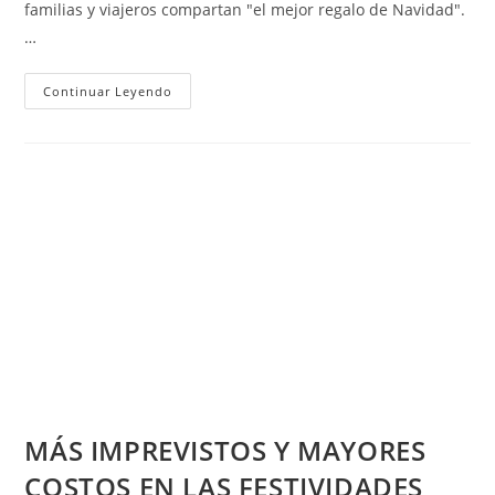
familias y viajeros compartan "el mejor regalo de Navidad".
…
Vuelve
Continuar Leyendo
Palabras
Pendientes,
La
Iniciativa
Ganadora
De
Cannes
Lanza
Su
Versión
2.0
En
El
Aeropuerto
Internacional
El
Dorado
MÁS IMPREVISTOS Y MAYORES
COSTOS EN LAS FESTIVIDADES