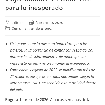
para lo inesperado
Autor
Publicación
Edition
febrero 18, 2026
de
de
Categoría
Comunicados de prensa
la
la
de
entrada:
entrada:
la
entrada:
Fixit pone sobre la mesa un tema clave para los
viajeros; la importancia de contar con respaldo vial
durante los desplazamientos, de modo que un
imprevisto no termine arruinando la experiencia.
Entre enero y agosto de 2025 se movilizaron más de
21 millones pasajeros en rutas nacionales, según la
Aeronáutica Civil. Una señal de alta movilidad dentro
del país.
Bogotá, febrero de 2026.
A pocas semanas de la