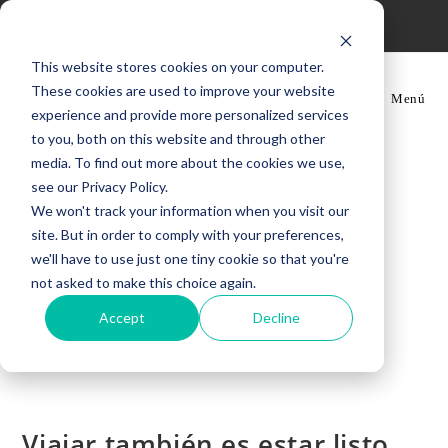
Ir
Siempre estamos contigo
al
contenido
This website stores cookies on your computer.
These cookies are used to improve your website
Menú
experience and provide more personalized services
to you, both on this website and through other
media. To find out more about the cookies we use,
see our Privacy Policy.
We won't track your information when you visit our
site. But in order to comply with your preferences,
we'll have to use just one tiny cookie so that you're
not asked to make this choice again.
Accept
Decline
Viajar también es estar listo